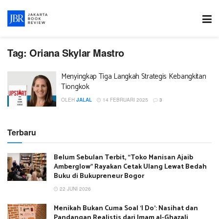
Tag:
Oriana Skylar Mastro
Menyingkap Tiga Langkah Strategis Kebangkitan
Tiongkok
OLEH
JALAL
14 FEBRUARI 2025
3
Terbaru
Belum Sebulan Terbit, “Toko Manisan Ajaib
Amberglow” Rayakan Cetak Ulang Lewat Bedah
Buku di Bukupreneur Bogor
22 JUNI 2026
Menikah Bukan Cuma Soal ‘I Do’: Nasihat dan
Pandangan Realistis dari Imam al-Ghazali