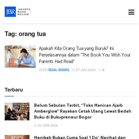
Tag:
orang tua
Apakah Kita Orang Tua yang Buruk? Ini
Penjelasannya dalam “The Book You Wish Your
Parents Had Read”
OLEH
RIZAL SIDDIQ
27 JULI 2023
0
Terbaru
Belum Sebulan Terbit, “Toko Manisan Ajaib
Amberglow” Rayakan Cetak Ulang Lewat Bedah
Buku di Bukupreneur Bogor
22 JUNI 2026
Menikah Bukan Cuma Soal ‘I Do’: Nasihat dan