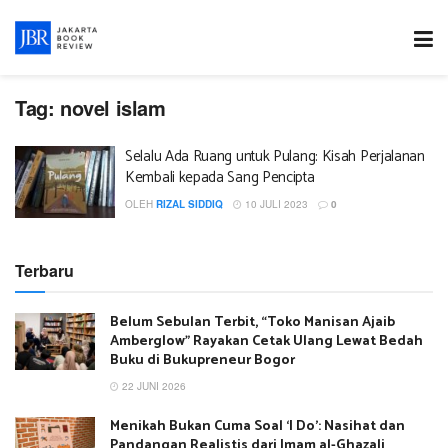
Tag:
novel islam
Selalu Ada Ruang untuk Pulang: Kisah Perjalanan
Kembali kepada Sang Pencipta
OLEH
RIZAL SIDDIQ
10 JULI 2023
0
Terbaru
Belum Sebulan Terbit, “Toko Manisan Ajaib
Amberglow” Rayakan Cetak Ulang Lewat Bedah
Buku di Bukupreneur Bogor
22 JUNI 2026
Menikah Bukan Cuma Soal ‘I Do’: Nasihat dan
Pandangan Realistis dari Imam al-Ghazali