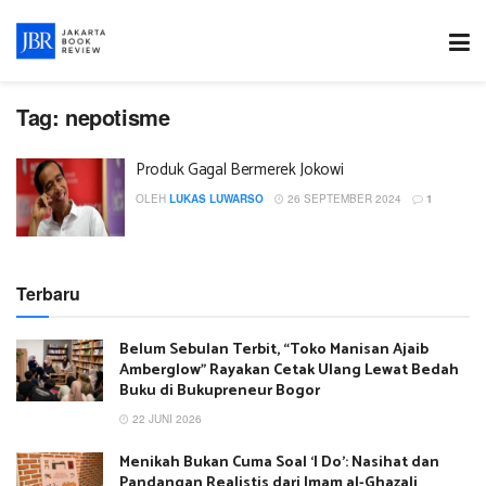
Tag:
nepotisme
Produk Gagal Bermerek Jokowi
OLEH
LUKAS LUWARSO
26 SEPTEMBER 2024
1
Terbaru
Belum Sebulan Terbit, “Toko Manisan Ajaib
Amberglow” Rayakan Cetak Ulang Lewat Bedah
Buku di Bukupreneur Bogor
22 JUNI 2026
Menikah Bukan Cuma Soal ‘I Do’: Nasihat dan
Pandangan Realistis dari Imam al-Ghazali