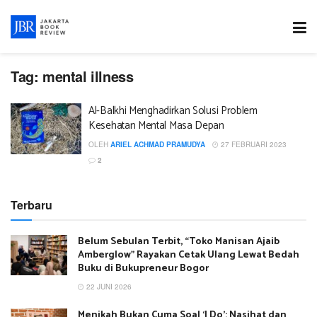
Tag:
mental illness
Al-Balkhi Menghadirkan Solusi Problem
Kesehatan Mental Masa Depan
OLEH
ARIEL ACHMAD PRAMUDYA
27 FEBRUARI 2023
2
Terbaru
Belum Sebulan Terbit, “Toko Manisan Ajaib
Amberglow” Rayakan Cetak Ulang Lewat Bedah
Buku di Bukupreneur Bogor
22 JUNI 2026
Menikah Bukan Cuma Soal ‘I Do’: Nasihat dan