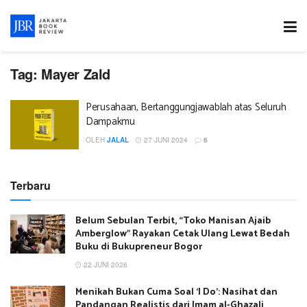
Tag:
Mayer Zald
Perusahaan, Bertanggungjawablah atas Seluruh
Dampakmu
OLEH
JALAL
27 JUNI 2024
6
Terbaru
Belum Sebulan Terbit, “Toko Manisan Ajaib
Amberglow” Rayakan Cetak Ulang Lewat Bedah
Buku di Bukupreneur Bogor
22 JUNI 2026
Menikah Bukan Cuma Soal ‘I Do’: Nasihat dan
Pandangan Realistis dari Imam al-Ghazali