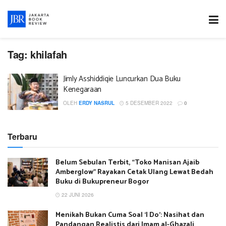
Tag:
khilafah
Jimly Asshiddiqie Luncurkan Dua Buku
Kenegaraan
OLEH
ERDY NASRUL
5 DESEMBER 2022
0
Terbaru
Belum Sebulan Terbit, “Toko Manisan Ajaib
Amberglow” Rayakan Cetak Ulang Lewat Bedah
Buku di Bukupreneur Bogor
22 JUNI 2026
Menikah Bukan Cuma Soal ‘I Do’: Nasihat dan
Pandangan Realistis dari Imam al-Ghazali