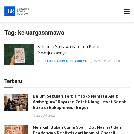
Tag:
keluargasamawa
Keluarga Samawa dan Tiga Kunci
Mewujudkannya
OLEH
ARIEL ACHMAD PRAMUDYA
15 MEI 2023
0
Terbaru
Belum Sebulan Terbit, “Toko Manisan Ajaib
Amberglow” Rayakan Cetak Ulang Lewat Bedah
Buku di Bukupreneur Bogor
22 JUNI 2026
Menikah Bukan Cuma Soal ‘I Do’: Nasihat dan
Pandangan Realistis dari Imam al-Ghazali