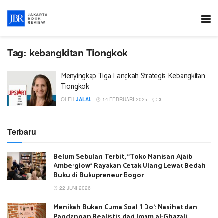
Tag:
kebangkitan Tiongkok
Menyingkap Tiga Langkah Strategis Kebangkitan
Tiongkok
OLEH
JALAL
14 FEBRUARI 2025
3
Terbaru
Belum Sebulan Terbit, “Toko Manisan Ajaib
Amberglow” Rayakan Cetak Ulang Lewat Bedah
Buku di Bukupreneur Bogor
22 JUNI 2026
Menikah Bukan Cuma Soal ‘I Do’: Nasihat dan
Pandangan Realistis dari Imam al-Ghazali