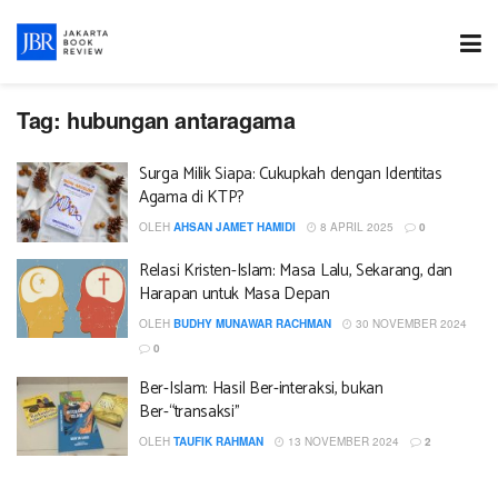
Tag:
hubungan antaragama
Surga Milik Siapa: Cukupkah dengan Identitas
Agama di KTP?
OLEH
AHSAN JAMET HAMIDI
8 APRIL 2025
0
Relasi Kristen-Islam: Masa Lalu, Sekarang, dan
Harapan untuk Masa Depan
OLEH
BUDHY MUNAWAR RACHMAN
30 NOVEMBER 2024
0
Ber-Islam: Hasil Ber-interaksi, bukan
Ber-“transaksi”
OLEH
TAUFIK RAHMAN
13 NOVEMBER 2024
2