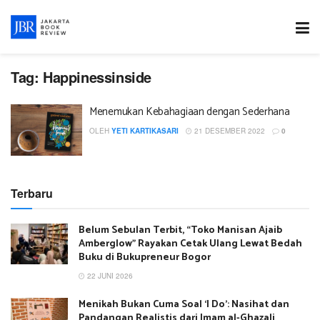
Tag:
Happinessinside
Menemukan Kebahagiaan dengan Sederhana
OLEH
YETI KARTIKASARI
21 DESEMBER 2022
0
Terbaru
Belum Sebulan Terbit, “Toko Manisan Ajaib
Amberglow” Rayakan Cetak Ulang Lewat Bedah
Buku di Bukupreneur Bogor
22 JUNI 2026
Menikah Bukan Cuma Soal ‘I Do’: Nasihat dan
Pandangan Realistis dari Imam al-Ghazali