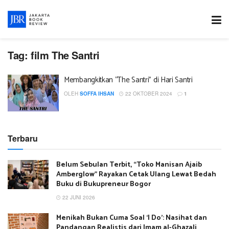
Tag:
film The Santri
Membangkitkan “The Santri” di Hari Santri
OLEH
SOFFA IHSAN
22 OKTOBER 2024
1
Terbaru
Belum Sebulan Terbit, “Toko Manisan Ajaib
Amberglow” Rayakan Cetak Ulang Lewat Bedah
Buku di Bukupreneur Bogor
22 JUNI 2026
Menikah Bukan Cuma Soal ‘I Do’: Nasihat dan
Pandangan Realistis dari Imam al-Ghazali