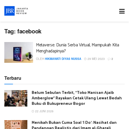
Tag:
facebook
Metaverse: Dunia Serba Virtual, Mampukah Kita
Menghadapinya?
OLEH
HIKMAWATI DIYAS NUSSA
29 MEI 2023
2
Terbaru
Belum Sebulan Terbit, “Toko Manisan Ajaib
Amberglow” Rayakan Cetak Ulang Lewat Bedah
Buku di Bukupreneur Bogor
22 JUNI 2026
Menikah Bukan Cuma Soal ‘I Do’: Nasihat dan
Pandangan Realistis dari Imam al-Ghazali