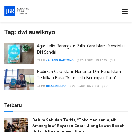
Tag:
dwi suwiknyo
Agar Letih Berangsur Pulih: Cara Islami Mencintai
Diri Sendiri
OLEH
JAJANG HARTONO
25 AGUSTUS 2023
1
Hadirkan Cara Islami Mencintai Diri, Rene Islam
Terbitkan Buku “Agar Letih Berangsur Pulih”
OLEH
RIZAL SIDDIQ
23 AGUSTUS 2023
0
Terbaru
Belum Sebulan Terbit, “Toko Manisan Ajaib
Amberglow” Rayakan Cetak Ulang Lewat Bedah
Buku di Bukupreneur Bogor