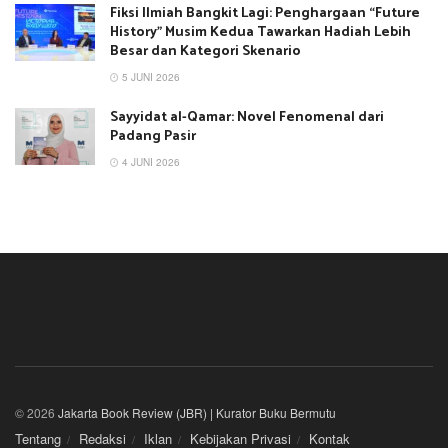
Fiksi Ilmiah Bangkit Lagi: Penghargaan “Future
History” Musim Kedua Tawarkan Hadiah Lebih
Besar dan Kategori Skenario
5 JUNI 2026
Sayyidat al-Qamar: Novel Fenomenal dari
Padang Pasir
4 JUNI 2026
© 2026
Jakarta Book Review (JBR) | Kurator Buku Bermutu
Tentang
Redaksi
Iklan
Kebijakan Privasi
Kontak