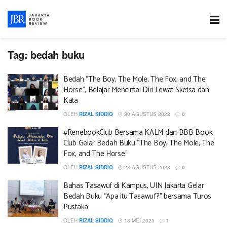
Tag:
bedah buku
Bedah “The Boy, The Mole, The Fox, and The
Horse”, Belajar Mencintai Diri Lewat Sketsa dan
Kata
OLEH
RIZAL SIDDIQ
30 AGUSTUS 2023
0
#RenebookClub Bersama KALM dan BBB Book
Club Gelar Bedah Buku “The Boy, The Mole, The
Fox, and The Horse”
OLEH
RIZAL SIDDIQ
28 AGUSTUS 2023
0
Bahas Tasawuf di Kampus, UIN Jakarta Gelar
Bedah Buku “Apa itu Tasawuf?” bersama Turos
Pustaka
OLEH
RIZAL SIDDIQ
18 MEI 2023
1