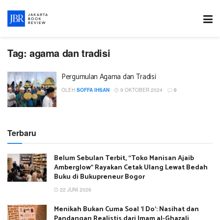
Tag:
agama dan tradisi
Pergumulan Agama dan Tradisi
OLEH
SOFFA IHSAN
9 OKTOBER 2024
0
Terbaru
Belum Sebulan Terbit, “Toko Manisan Ajaib
Amberglow” Rayakan Cetak Ulang Lewat Bedah
Buku di Bukupreneur Bogor
22 JUNI 2026
Menikah Bukan Cuma Soal ‘I Do’: Nasihat dan
Pandangan Realistis dari Imam al-Ghazali