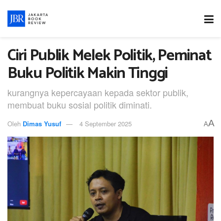
Ciri Publik Melek Politik, Peminat
Buku Politik Makin Tinggi
kurangnya kepercayaan kepada sektor publik,
membuat buku sosial politik diminati.
A
Oleh
Dimas Yusuf
4 September 2025
A