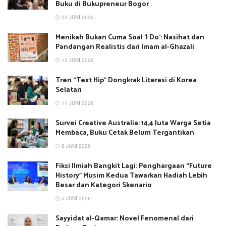
Buku di Bukupreneur Bogor
22 JUNI 2026
Menikah Bukan Cuma Soal ‘I Do’: Nasihat dan
Pandangan Realistis dari Imam al-Ghazali
13 JUNI 2026
Tren “Text Hip” Dongkrak Literasi di Korea
Selatan
11 JUNI 2026
Survei Creative Australia: 14,4 Juta Warga Setia
Membaca, Buku Cetak Belum Tergantikan
8 JUNI 2026
Fiksi Ilmiah Bangkit Lagi: Penghargaan “Future
History” Musim Kedua Tawarkan Hadiah Lebih
Besar dan Kategori Skenario
5 JUNI 2026
Sayyidat al-Qamar: Novel Fenomenal dari