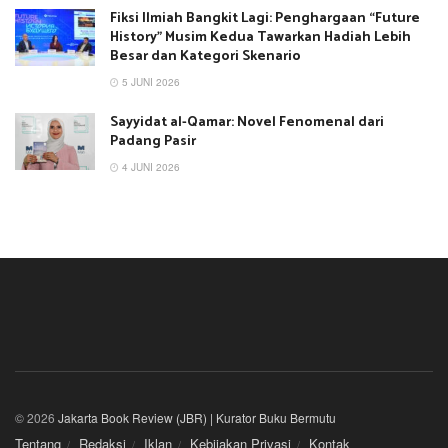
Fiksi Ilmiah Bangkit Lagi: Penghargaan “Future
History” Musim Kedua Tawarkan Hadiah Lebih
Besar dan Kategori Skenario
5 JUNI 2026
Sayyidat al-Qamar: Novel Fenomenal dari
Padang Pasir
4 JUNI 2026
© 2026
Jakarta Book Review (JBR) | Kurator Buku Bermutu
Tentang
Redaksi
Iklan
Kebijakan Privasi
Kontak