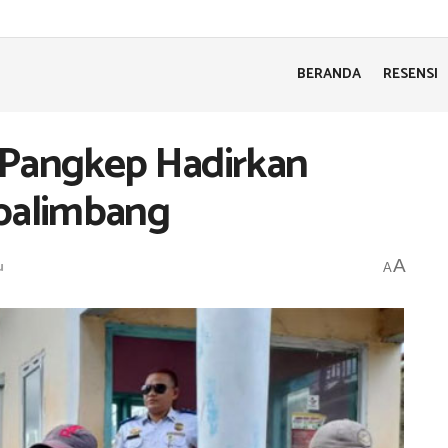
BERANDA
RESENSI
 Pangkep Hadirkan
ppalimbang
A
u
A