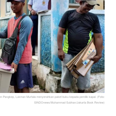
en Pangkep, Lukman Murtala menyerahkan paket buku kepada pemilik kapal. (Foto:
SINDOnews/Muhammad Subhan/Jakarta Book Review)