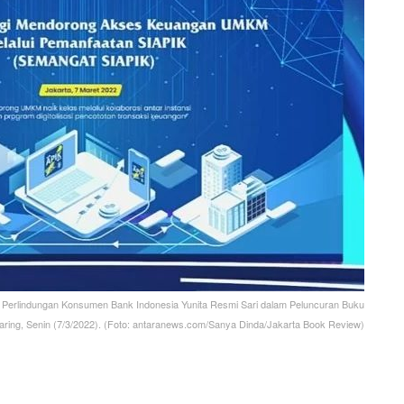
rlindungan Konsumen Bank Indonesia Yunita Resmi Sari dalam Peluncuran Buku
 daring, Senin (7/3/2022). (Foto: antaranews.com/Sanya Dinda/Jakarta Book Review)