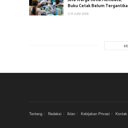
Buku Cetak Belum Tergantik
8 JUNI 2026
S
Tentang
Redaksi
Iklan
Kebijakan Privasi
Kontak