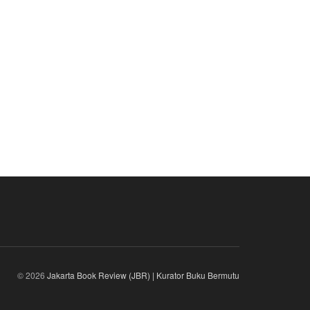
© 2026
Jakarta Book Review (JBR) | Kurator Buku Bermutu