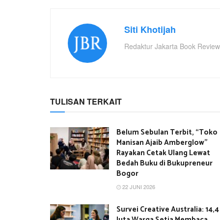
Siti Khotijah
Redaktur Jakarta Book Review
TULISAN TERKAIT
Belum Sebulan Terbit, “Toko
Manisan Ajaib Amberglow”
Rayakan Cetak Ulang Lewat
Bedah Buku di Bukupreneur
Bogor
22 JUNI 2026
Survei Creative Australia: 14,4
Juta Warga Setia Membaca,