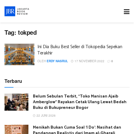
Tag:
tokped
Ini Dia Buku Best Seller di Tokopedia Sepekan
Terakhir
OLEH
ERDY NASRUL
17 NOVEMBER 2022
0
Terbaru
Belum Sebulan Terbit, “Toko Manisan Ajaib
Amberglow” Rayakan Cetak Ulang Lewat Bedah
Buku di Bukupreneur Bogor
22 JUNI 2026
Menikah Bukan Cuma Soal ‘I Do’: Nasihat dan
Pandangan Realistis dari Imam al-Ghazali