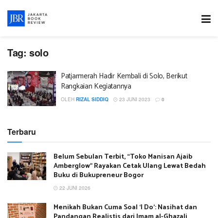
Tag:
solo
Patjarmerah Hadir Kembali di Solo, Berikut
Rangkaian Kegiatannya
OLEH
RIZAL SIDDIQ
23 JUNI 2023
0
Terbaru
Belum Sebulan Terbit, “Toko Manisan Ajaib
Amberglow” Rayakan Cetak Ulang Lewat Bedah
Buku di Bukupreneur Bogor
22 JUNI 2026
Menikah Bukan Cuma Soal ‘I Do’: Nasihat dan
Pandangan Realistis dari Imam al-Ghazali