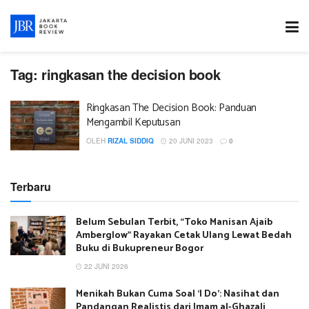
Tag:
ringkasan the decision book
Ringkasan The Decision Book: Panduan
Mengambil Keputusan
OLEH
RIZAL SIDDIQ
20 JUNI 2023
0
Terbaru
Belum Sebulan Terbit, “Toko Manisan Ajaib
Amberglow” Rayakan Cetak Ulang Lewat Bedah
Buku di Bukupreneur Bogor
22 JUNI 2026
Menikah Bukan Cuma Soal ‘I Do’: Nasihat dan
Pandangan Realistis dari Imam al-Ghazali