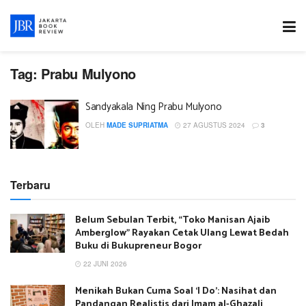
Tag:
Prabu Mulyono
Sandyakala Ning Prabu Mulyono
OLEH
MADE SUPRIATMA
27 AGUSTUS 2024
3
Terbaru
Belum Sebulan Terbit, “Toko Manisan Ajaib
Amberglow” Rayakan Cetak Ulang Lewat Bedah
Buku di Bukupreneur Bogor
22 JUNI 2026
Menikah Bukan Cuma Soal ‘I Do’: Nasihat dan
Pandangan Realistis dari Imam al-Ghazali