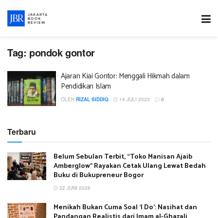
Tag:
pondok gontor
Ajaran Kiai Gontor: Menggali Hikmah dalam
Pendidikan Islam
OLEH
RIZAL SIDDIQ
14 JULI 2023
0
Terbaru
Belum Sebulan Terbit, “Toko Manisan Ajaib
Amberglow” Rayakan Cetak Ulang Lewat Bedah
Buku di Bukupreneur Bogor
22 JUNI 2026
Menikah Bukan Cuma Soal ‘I Do’: Nasihat dan
Pandangan Realistis dari Imam al-Ghazali