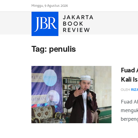
Minggu, 9 Agustus 2026
Tag:
penulis
Fuad 
Kali 
OLEH
RIZ
Fuad A
menguki
berpeng