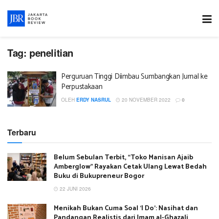
Tag:
penelitian
Perguruan Tinggi Diimbau Sumbangkan Jurnal ke
Perpustakaan
OLEH
ERDY NASRUL
20 NOVEMBER 2022
0
Terbaru
Belum Sebulan Terbit, “Toko Manisan Ajaib
Amberglow” Rayakan Cetak Ulang Lewat Bedah
Buku di Bukupreneur Bogor
22 JUNI 2026
Menikah Bukan Cuma Soal ‘I Do’: Nasihat dan
Pandangan Realistis dari Imam al-Ghazali