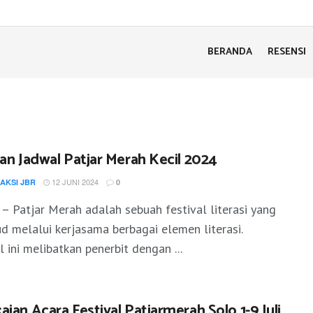
BERANDA
RESENSI
dan Jadwal Patjar Merah Kecil 2024
12 JUNI 2024
AKSI JBR
0
 – Patjar Merah adalah sebuah festival literasi yang
d melalui kerjasama berbagai elemen literasi.
l ini melibatkan penerbit dengan ...
ian Acara Festival Patjarmerah Solo 1-9 Juli