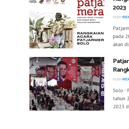
2023
OLEH
RIZ
Patjarm
pada 20
akan di
Patja
Rangk
OLEH
RIZ
Solo - 
tahun 2
2023 di 