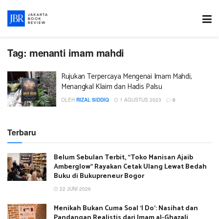
Tag:
menanti imam mahdi
Rujukan Terpercaya Mengenai Imam Mahdi,
Menangkal Klaim dan Hadis Palsu
OLEH
RIZAL SIDDIQ
1 AGUSTUS 2023
0
Terbaru
Belum Sebulan Terbit, “Toko Manisan Ajaib
Amberglow” Rayakan Cetak Ulang Lewat Bedah
Buku di Bukupreneur Bogor
22 JUNI 2026
Menikah Bukan Cuma Soal ‘I Do’: Nasihat dan
Pandangan Realistis dari Imam al-Ghazali