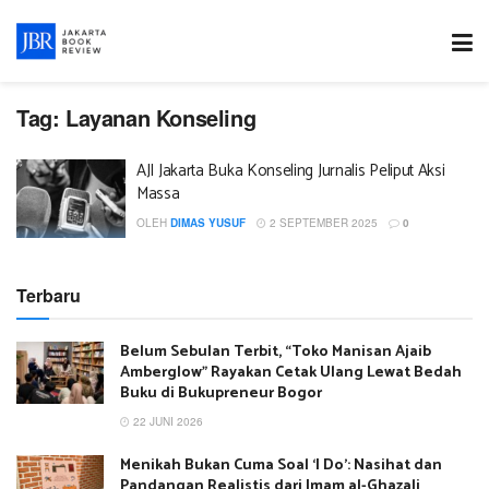
Tag:
Layanan Konseling
AJI Jakarta Buka Konseling Jurnalis Peliput Aksi
Massa
OLEH
DIMAS YUSUF
2 SEPTEMBER 2025
0
Terbaru
Belum Sebulan Terbit, “Toko Manisan Ajaib
Amberglow” Rayakan Cetak Ulang Lewat Bedah
Buku di Bukupreneur Bogor
22 JUNI 2026
Menikah Bukan Cuma Soal ‘I Do’: Nasihat dan
Pandangan Realistis dari Imam al-Ghazali