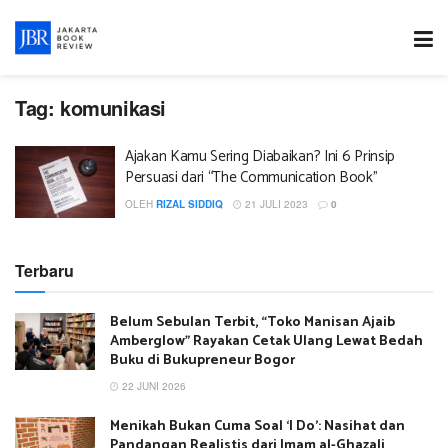
Tag:
komunikasi
Ajakan Kamu Sering Diabaikan? Ini 6 Prinsip
Persuasi dari “The Communication Book”
OLEH
RIZAL SIDDIQ
21 JULI 2023
0
Terbaru
Belum Sebulan Terbit, “Toko Manisan Ajaib
Amberglow” Rayakan Cetak Ulang Lewat Bedah
Buku di Bukupreneur Bogor
22 JUNI 2026
Menikah Bukan Cuma Soal ‘I Do’: Nasihat dan
Pandangan Realistis dari Imam al-Ghazali