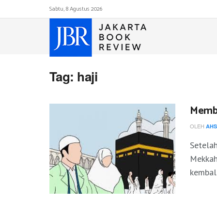
Sabtu, 8 Agustus 2026
Tag:
haji
Membi
OLEH
AHS
Setelah
Mekkah
kembali 