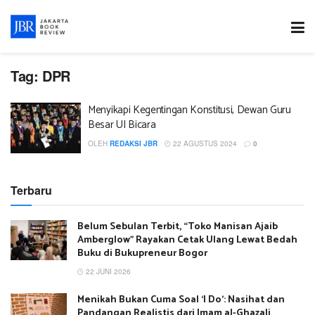
Tag:
DPR
Menyikapi Kegentingan Konstitusi, Dewan Guru
Besar UI Bicara
OLEH
REDAKSI JBR
22 AGUSTUS 2024
0
Terbaru
Belum Sebulan Terbit, “Toko Manisan Ajaib
Amberglow” Rayakan Cetak Ulang Lewat Bedah
Buku di Bukupreneur Bogor
22 JUNI 2026
Menikah Bukan Cuma Soal ‘I Do’: Nasihat dan
Pandangan Realistis dari Imam al-Ghazali