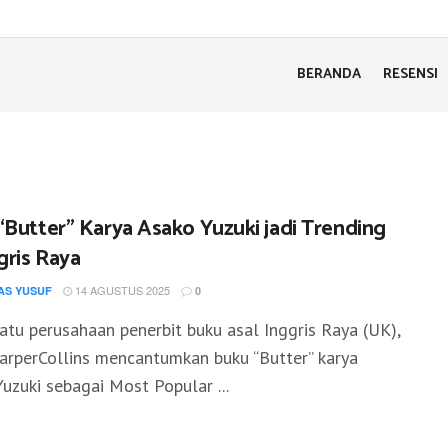
BERANDA
RESENSI
“Butter” Karya Asako Yuzuki jadi Trending
gris Raya
14 AGUSTUS 2025
AS YUSUF
0
atu perusahaan penerbit buku asal Inggris Raya (UK),
arperCollins mencantumkan buku “Butter” karya
uzuki sebagai Most Popular ...