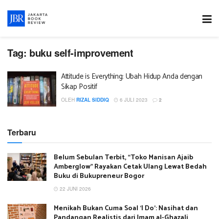
Tag:
buku self-improvement
Attitude is Everything: Ubah Hidup Anda dengan
Sikap Positif
OLEH
RIZAL SIDDIQ
6 JULI 2023
2
Terbaru
Belum Sebulan Terbit, “Toko Manisan Ajaib
Amberglow” Rayakan Cetak Ulang Lewat Bedah
Buku di Bukupreneur Bogor
22 JUNI 2026
Menikah Bukan Cuma Soal ‘I Do’: Nasihat dan
Pandangan Realistis dari Imam al-Ghazali