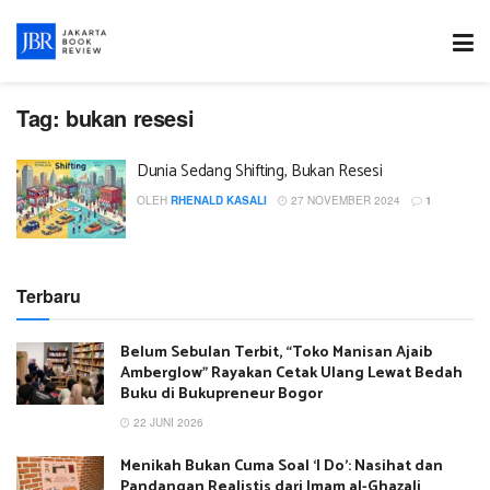
Tag:
bukan resesi
Dunia Sedang Shifting, Bukan Resesi
OLEH
RHENALD KASALI
27 NOVEMBER 2024
1
Terbaru
Belum Sebulan Terbit, “Toko Manisan Ajaib
Amberglow” Rayakan Cetak Ulang Lewat Bedah
Buku di Bukupreneur Bogor
22 JUNI 2026
Menikah Bukan Cuma Soal ‘I Do’: Nasihat dan
Pandangan Realistis dari Imam al-Ghazali