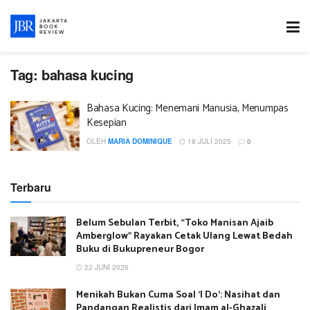
Tag:
bahasa kucing
Bahasa Kucing: Menemani Manusia, Menumpas
Kesepian
OLEH
MARIA DOMINIQUE
18 JULI 2025
0
Terbaru
Belum Sebulan Terbit, “Toko Manisan Ajaib
Amberglow” Rayakan Cetak Ulang Lewat Bedah
Buku di Bukupreneur Bogor
22 JUNI 2026
Menikah Bukan Cuma Soal ‘I Do’: Nasihat dan
Pandangan Realistis dari Imam al-Ghazali