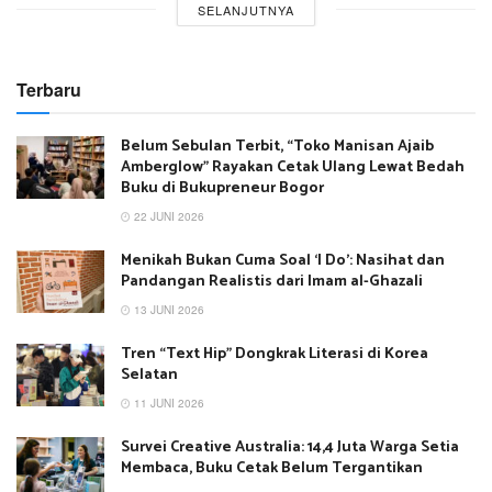
SELANJUTNYA
Terbaru
Belum Sebulan Terbit, “Toko Manisan Ajaib
Amberglow” Rayakan Cetak Ulang Lewat Bedah
Buku di Bukupreneur Bogor
22 JUNI 2026
Menikah Bukan Cuma Soal ‘I Do’: Nasihat dan
Pandangan Realistis dari Imam al-Ghazali
13 JUNI 2026
Tren “Text Hip” Dongkrak Literasi di Korea
Selatan
11 JUNI 2026
Survei Creative Australia: 14,4 Juta Warga Setia
Membaca, Buku Cetak Belum Tergantikan