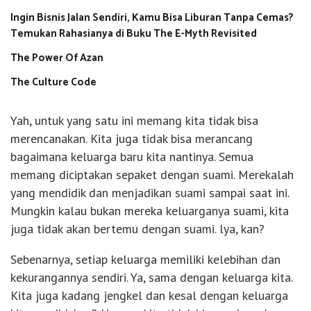
Ingin Bisnis Jalan Sendiri, Kamu Bisa Liburan Tanpa Cemas?
Temukan Rahasianya di Buku The E-Myth Revisited
The Power Of Azan
The Culture Code
Yah, untuk yang satu ini memang kita tidak bisa
merencanakan. Kita juga tidak bisa merancang
bagaimana keluarga baru kita nantinya. Semua
memang diciptakan sepaket dengan suami. Merekalah
yang mendidik dan menjadikan suami sampai saat ini.
Mungkin kalau bukan mereka keluarganya suami, kita
juga tidak akan bertemu dengan suami. lya, kan?
Sebenarnya, setiap keluarga memiliki kelebihan dan
kekurangannya sendiri. Ya, sama dengan keluarga kita.
Kita juga kadang jengkel dan kesal dengan keluarga