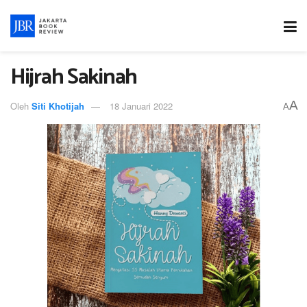
Hijrah Sakinah
A
Oleh
Siti Khotijah
18 Januari 2022
A