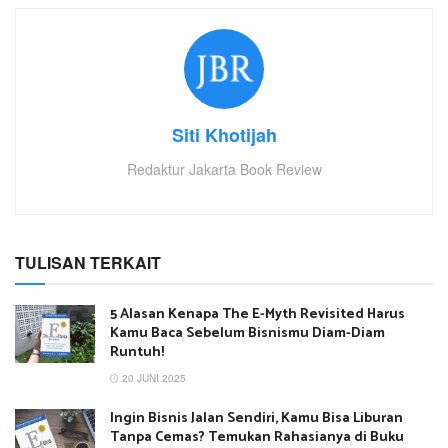
Siti Khotijah
Redaktur Jakarta Book Review
TULISAN TERKAIT
5 Alasan Kenapa The E-Myth Revisited Harus
Kamu Baca Sebelum Bisnismu Diam-Diam
Runtuh!
20 JUNI 2025
Ingin Bisnis Jalan Sendiri, Kamu Bisa Liburan
Tanpa Cemas? Temukan Rahasianya di Buku