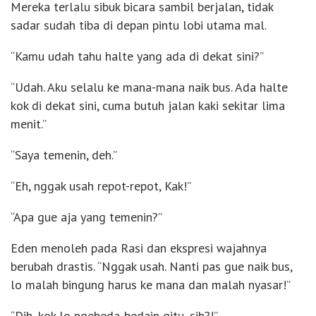
Mereka terlalu sibuk bicara sambil berjalan, tidak
sadar sudah tiba di depan pintu lobi utama mal.
“Kamu udah tahu halte yang ada di dekat sini?”
“Udah. Aku selalu ke mana-mana naik bus. Ada halte
kok di dekat sini, cuma butuh jalan kaki sekitar lima
menit.”
“Saya temenin, deh.”
“Eh, nggak usah repot-repot, Kak!”
“Apa gue aja yang temenin?”
Eden menoleh pada Rasi dan ekspresi wajahnya
berubah drastis. “Nggak usah. Nanti pas gue naik bus,
lo malah bingung harus ke mana dan malah nyasar!”
“Dih, kok lo ngebeda-bedain gitu, sih?!”