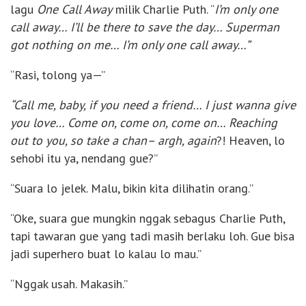
lagu
One Call Away
milik Charlie Puth. “
I’m only one
call away… I’ll be there to save the day… Superman
got nothing on me… I’m only one call away…”
“Rasi, tolong ya—”
“Call me, baby, if you need a friend… I just wanna give
you love… Come on, come on, come on… Reaching
out to you, so take a chan
–
argh, again
?! Heaven, lo
sehobi itu ya, nendang gue?”
“Suara lo jelek. Malu, bikin kita dilihatin orang.”
“Oke, suara gue mungkin nggak sebagus Charlie Puth,
tapi tawaran gue yang tadi masih berlaku loh. Gue bisa
jadi superhero buat lo kalau lo mau.”
“Nggak usah. Makasih.”