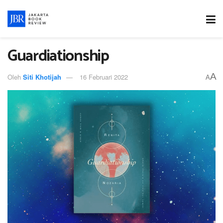
Guardiationship
A
Oleh
Siti Khotijah
16 Februari 2022
A