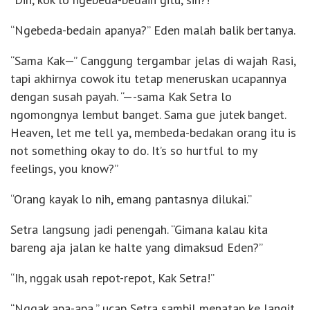
“Ngebeda-bedain apanya?” Eden malah balik bertanya.
“Sama Kak—” Canggung tergambar jelas di wajah Rasi,
tapi akhirnya cowok itu tetap meneruskan ucapannya
dengan susah payah. “—-sama Kak Setra lo
ngomongnya lembut banget. Sama gue jutek banget.
Heaven, let me tell ya, membeda-bedakan orang itu is
not something okay to do. It’s so hurtful to my
feelings, you know?”
“Orang kayak lo nih, emang pantasnya dilukai.”
Setra langsung jadi penengah. “Gimana kalau kita
bareng aja jalan ke halte yang dimaksud Eden?”
“Ih, nggak usah repot-repot, Kak Setra!”
“Nggak apa-apa,” ucap Setra sambil menatap ke langit