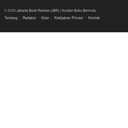
© 2026
Jakarta Book Review (JBR) | Kurator Buku Bermutu
Tentang
Redaksi
Iklan
Kebijakan Privasi
Kontak